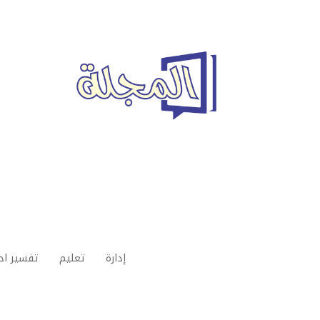
إدارة
تعليم
تفسير اح