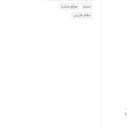
مندي
موقع سياره
نظام فارس
يضا: