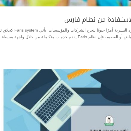
في عصر التكنولوجيا الحديثة، أصبح إدارة الأعمال والموارد البشرية أمرًا حيويًا لنجاح الشركات 
يوفر الحلول المتطورة لهذه التحديات. سواء كنت في الرياض أو القصيم، فإن نظام Faris يقدم خدمات متكاملة من خلال واجهة بسيطة