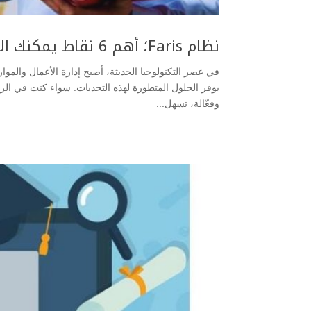
نظام Faris؛ أهم 6 نقاط يمكنك الاستفادة من نظام فارس
وفعّالة، تسهل...