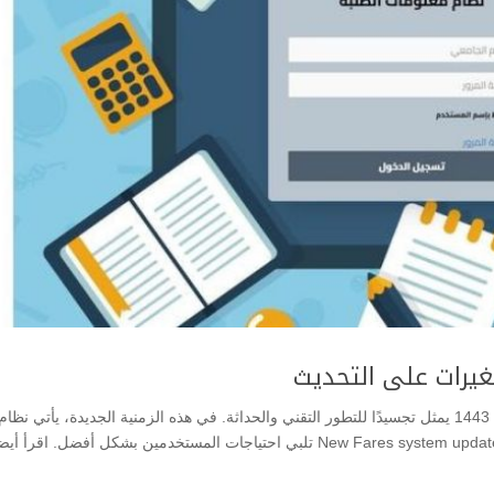
تعد التقنية جزءا لا يتجزأ من حياتنا اليومية، ونظام فارس 1443 يمثل تجسيدًا للتطور التقني والحداثة. في هذه الزمنية الجديدة، يأتي نظام
فارس 1443 بتحسينات، أما تحديث نظام فارس الجديد New Fares system update تلبي احتياجات المستخدمين بشكل أفضل. اقرأ أ