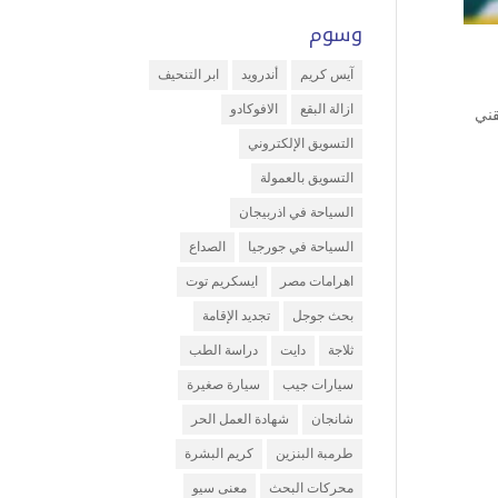
وسوم
آيس كريم
أندرويد
ابر التنحيف
ازالة البقع
الافوكادو
والمؤسسات. يأتي Faris system كحلاق تقني
التسويق الإلكتروني
التسويق بالعمولة
السياحة في اذربيجان
السياحة في جورجيا
الصداع
اهرامات مصر
ايسكريم توت
بحث جوجل
تجديد الإقامة
ثلاجة
دايت
دراسة الطب
سيارات جيب
سيارة صغيرة
شانجان
شهادة العمل الحر
طرمبة البنزين
كريم البشرة
محركات البحث
معنى سيو