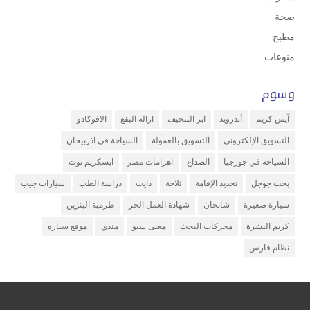
صحة
مطبخ
منوعات
وسوم
آيس كريم
أندرويد
ابر التنحيف
ازالة البقع
الافوكادو
التسويق الإلكتروني
التسويق بالعمولة
السياحة في اذربيجان
السياحة في جورجيا
الصداع
اهرامات مصر
ايسكريم توت
بحث جوجل
تجديد الإقامة
ثلاجة
دايت
دراسة الطب
سيارات جيب
سيارة صغيرة
شانجان
شهادة العمل الحر
طرمبة البنزين
كريم البشرة
محركات البحث
معنى سيو
مندي
موقع سياره
نظام فارس