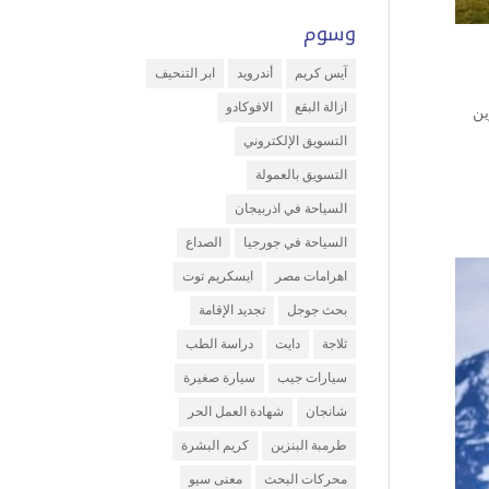
وسوم
آيس كريم
أندرويد
ابر التنحيف
ازالة البقع
الافوكادو
ين
التسويق الإلكتروني
التسويق بالعمولة
السياحة في اذربيجان
السياحة في جورجيا
الصداع
اهرامات مصر
ايسكريم توت
بحث جوجل
تجديد الإقامة
ثلاجة
دايت
دراسة الطب
سيارات جيب
سيارة صغيرة
شانجان
شهادة العمل الحر
طرمبة البنزين
كريم البشرة
محركات البحث
معنى سيو