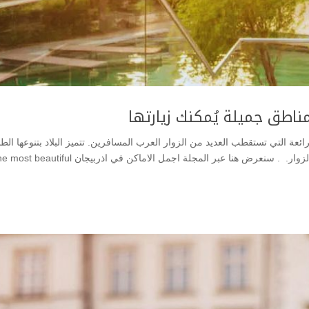
ائعة التي تستقطب العديد من الزوار العرب المسافرين. تتميز البلاد بتنوعها الط
والثقافي، وتقدم تجارب سياحية تلبي مختلف اهتمامات الزوار. . سنعرض هنا عبر المجلة اجمل الاماكن في اذربيجان iful