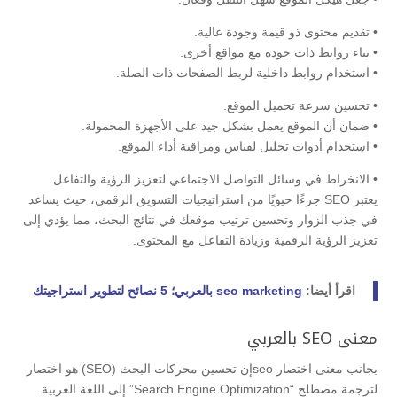
• تقديم محتوى ذو قيمة وجودة عالية.
• بناء روابط ذات جودة مع مواقع أخرى.
• استخدام روابط داخلية لربط الصفحات ذات الصلة.
• تحسين سرعة تحميل الموقع.
• ضمان أن الموقع يعمل بشكل جيد على الأجهزة المحمولة.
• استخدام أدوات تحليل لقياس ومراقبة أداء الموقع.
• الانخراط في وسائل التواصل الاجتماعي لتعزيز الرؤية والتفاعل.
يعتبر SEO جزءًا حيويًا من استراتيجيات التسويق الرقمي، حيث يساعد
في جذب الزوار وتحسين ترتيب موقعك في نتائج البحث، مما يؤدي إلى
تعزيز الرؤية الرقمية وزيادة التفاعل مع المحتوى.
اقرأ أيضا:
seo marketing بالعربي؛ 5 نصائح لتطوير استراجيتك
معنى SEO بالعربي
بجانب معنى اختصار seoإن تحسين محركات البحث (SEO) هو اختصار
لترجمة مصطلح “Search Engine Optimization” إلى اللغة العربية.