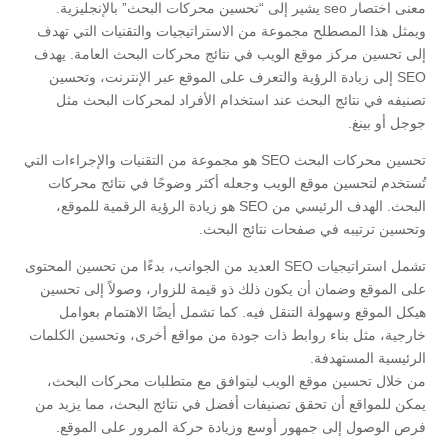
معنى اختصار seo يشير إلى “تحسين محركات البحث” بالإنجليزية.
ويمثل هذا المصطلح مجموعة من الاستراتيجيات والتقنيات التي تهدف
إلى تحسين مركز موقع الويب في نتائج محركات البحث العامة. يهدف
SEO إلى زيادة الرؤية والتعرف على الموقع عبر الإنترنت، وتحسين
تصنيفه في نتائج البحث عند استخدام الأفراد لمحركات البحث مثل
جوجل أو بينغ.
تحسين محركات البحث SEO هو مجموعة من التقنيات والإجراءات التي
تُستخدم لتحسين موقع الويب وجعله أكثر وضوحًا في نتائج محركات
البحث. الهدف الرئيسي من SEO هو زيادة الرؤية الرقمية للموقع،
وتحسين ترتيبه في صفحات نتائج البحث.
تشمل استراتيجيات SEO العديد من الجوانب، بدءًا من تحسين المحتوى
على الموقع وضمان أن يكون ذلك ذو قيمة للزوار، وصولاً إلى تحسين
هيكل الموقع وسهولة التنقل فيه. كما تشمل أيضًا الاهتمام بعوامل
خارجية، مثل بناء روابط ذات جودة من مواقع أخرى، وتحسين الكلمات
الرئيسية المستهدفة.
من خلال تحسين موقع الويب ليتوافق مع متطلبات محركات البحث،
يمكن للمواقع أن تحقق تصنيفات أفضل في نتائج البحث، مما يزيد من
فرص الوصول إلى جمهور أوسع وزيادة حركة المرور على الموقع.