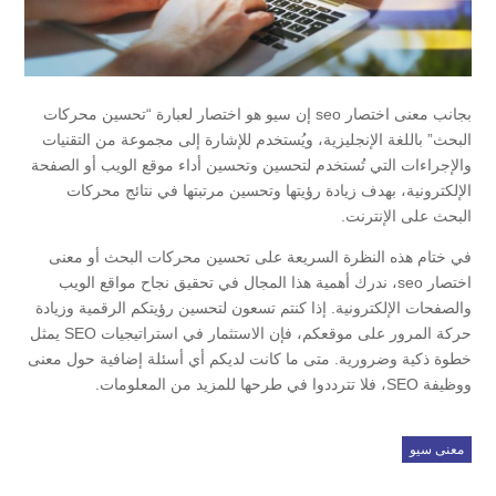
بجانب معنى اختصار seo إن سيو هو اختصار لعبارة “تحسين محركات
البحث” باللغة الإنجليزية، ويُستخدم للإشارة إلى مجموعة من التقنيات
والإجراءات التي تُستخدم لتحسين وتحسين أداء موقع الويب أو الصفحة
الإلكترونية، بهدف زيادة رؤيتها وتحسين مرتبتها في نتائج محركات
البحث على الإنترنت.
في ختام هذه النظرة السريعة على تحسين محركات البحث أو معنى
اختصار seo، ندرك أهمية هذا المجال في تحقيق نجاح مواقع الويب
والصفحات الإلكترونية. إذا كنتم تسعون لتحسين رؤيتكم الرقمية وزيادة
حركة المرور على موقعكم، فإن الاستثمار في استراتيجيات SEO يمثل
خطوة ذكية وضرورية. متى ما كانت لديكم أي أسئلة إضافية حول معنى
ووظيفة SEO، فلا تترددوا في طرحها للمزيد من المعلومات.
معنى سيو