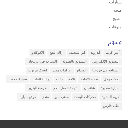
سيارات
صحة
مطبخ
منوعات
وسوم
آيس كريم
أندرويد
ابر التنحيف
ازالة البقع
الافوكادو
التسويق الإلكتروني
التسويق بالعمولة
السياحة في اذربيجان
السياحة في جورجيا
الصداع
اهرامات مصر
ايسكريم توت
بحث جوجل
تجديد الإقامة
ثلاجة
دايت
دراسة الطب
سيارات جيب
سيارة صغيرة
شانجان
شهادة العمل الحر
طرمبة البنزين
كريم البشرة
محركات البحث
معنى سيو
مندي
موقع سياره
نظام فارس