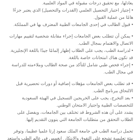
يعادلها، مع تحقيق درجات مقبولة في المواد العلمية.
• إجتياز اختبار التحصيل العلمي (القدرات والتحصيل) الذي يعتبر جزءًا
هامًا من عملية القبول.
• قبول الطالب في إحدى الجامعات الطبية المعترف بها في المملكة.
• يمكن أن تتطلب بعض الجامعات إجراء مقابلة شخصية لتقييم مهارات
الاتصال والاهتمام بمجال الطب.
• لدراسة الطب، يجب على الطلاب إظهار إلمامًا جيدًا باللغة الإنجليزية.
قد تكون هناك امتحانات خاصة باللغة.
• إجراء فحص طبي شامل للتأكد من صحة الطالب وملاءمته للدراسة
في مجال الطب.
• قد تطلب بعض الجامعات مؤهلات إضافية أو دورات تحضيرية قبل
الالتحاق ببرنامج الطب.
• بعد التخرج، يجب على الخريجين التسجيل في الهيئة السعودية
للتخصصات الطبية واجتياز الامتحان الوطني.
يشدد على أن هذه الشروط قد تختلف بين الجامعات، ويفضل على
الطلاب التحقق من متطلبات الجامعة التي ينوون التقديم إليها.
تحمل دراسة الطب في جامعة الملك سعود إرثا علميا عظيما، وتوفر
بيئة تعليمية تشجع على التفوق والابتكار. انغمس في عالم الطب واستعد