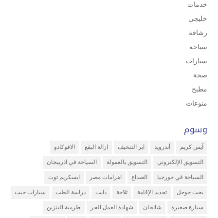
خدمات
خليجي
رشاقة
سياحة
سيارات
صحة
مطبخ
منوعات
وسوم
آيس كريم
أندرويد
ابر التنحيف
ازالة البقع
الافوكادو
التسويق الإلكتروني
التسويق بالعمولة
السياحة في اذربيجان
السياحة في جورجيا
الصداع
اهرامات مصر
ايسكريم توت
بحث جوجل
تجديد الإقامة
ثلاجة
دايت
دراسة الطب
سيارات جيب
سيارة صغيرة
شانجان
شهادة العمل الحر
طرمبة البنزين