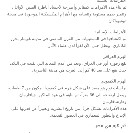
الأهرامات الصينية
تم بناء هذه الأهرامات كمقابر وأضرحة لأجساد أباطرة الصين الأوائل،
وتتميز بقمم مستوية وتتشابه مع الأهرام المكسيكية الموجودة في مدينة
تيوتيهواكان.
الأهرامات الإسبانية
تم اكتشافها في التسعينيات من القرن الماضي في مدينة غويمار بجزر
الكاناري، وتظل حتى الآن لغزاً لدى علماء الآثار.
الهرم العراقي
يقع زقورة أور في العراق، ويعد من أقدم المعابد التي بقيت في البلاد،
حيث يقع على بعد 40 كم إلى الغرب من مدينة الناصرية.
الهرم الكمبودي
براسات ثوم هو معبد على شكل هرم في كمبوديا، مكون من 7 طبقات،
ويصل ارتفاعه إلى 36 متراً، تم بناؤه في عهد الملكين جيافارمان
وهارشافارمان.
هذه الأهرامات تشكل جزءًا من تاريخ البشرية وتعبيراً عن قدرتها على
الإبداع والتطور المعماري في العصور القديمة.
كم هرم في مصر