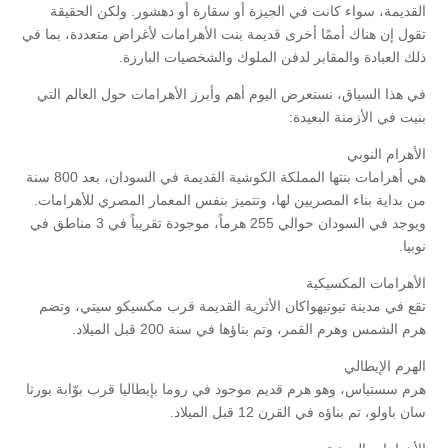
القديمة، سواء كانت في الجيزة أو سقارة أو دهشور. ولكن الحقيقة
تقول إن هناك أممًا أخرى قديمة بنت الأهرامات لأغراض متعددة، بما في
ذلك العبادة والمقابر لدفن الملوك والشخصيات البارزة.
في هذا السياق، نستعرض اليوم أهم وأبرز الأهرامات حول العالم التي
بنيت في الأزمنة البعيدة:
الأهرام النوبي
هي أهرامات بنتها المملكة الكوشية القديمة في السودان، بعد 800 سنة
من بداية بناء المصريين لها، وتتميز بنفس المعمار المصري للأهرامات.
ويوجد في السودان حوالي 255 هرماً، موجودة تقريباً في 3 مناطق في
نوبيا.
الأهرامات المكسيكية
تقع في مدينة تيوتيهواكان الأثرية القديمة قرب مكسيكو سيتي، وتضم
هرم الشمس وهرم القمر، وتم بناؤها في سنة 200 قبل الميلاد.
الهرم الإيطالي
هرم سستياس، وهو هرم قديم موجود في روما بإيطاليا قرب بوّابة بورتا
سان باولو، تم بناؤه في القرن 12 قبل الميلاد.