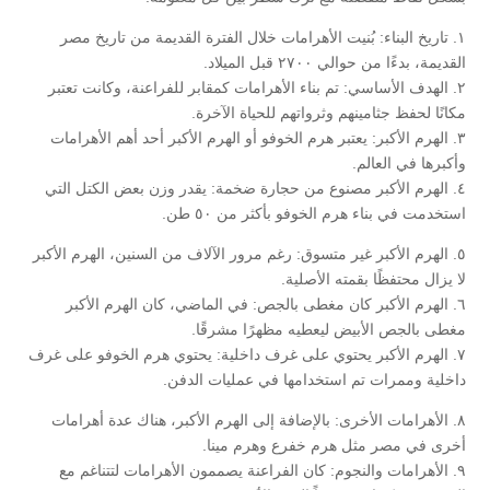
١. تاريخ البناء: بُنيت الأهرامات خلال الفترة القديمة من تاريخ مصر
القديمة، بدءًا من حوالي ٢٧٠٠ قبل الميلاد.
٢. الهدف الأساسي: تم بناء الأهرامات كمقابر للفراعنة، وكانت تعتبر
مكانًا لحفظ جثامينهم وثرواتهم للحياة الآخرة.
٣. الهرم الأكبر: يعتبر هرم الخوفو أو الهرم الأكبر أحد أهم الأهرامات
وأكبرها في العالم.
٤. الهرم الأكبر مصنوع من حجارة ضخمة: يقدر وزن بعض الكتل التي
استخدمت في بناء هرم الخوفو بأكثر من ٥٠ طن.
٥. الهرم الأكبر غير متسوق: رغم مرور الآلاف من السنين، الهرم الأكبر
لا يزال محتفظًا بقمته الأصلية.
٦. الهرم الأكبر كان مغطى بالجص: في الماضي، كان الهرم الأكبر
مغطى بالجص الأبيض ليعطيه مظهرًا مشرقًا.
٧. الهرم الأكبر يحتوي على غرف داخلية: يحتوي هرم الخوفو على غرف
داخلية وممرات تم استخدامها في عمليات الدفن.
٨. الأهرامات الأخرى: بالإضافة إلى الهرم الأكبر، هناك عدة أهرامات
أخرى في مصر مثل هرم خفرع وهرم مينا.
٩. الأهرامات والنجوم: كان الفراعنة يصممون الأهرامات لتتناغم مع