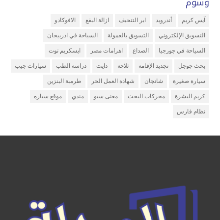
وسوم
آيس كريم
أندرويد
ابر التنحيف
ازالة البقع
الافوكادو
التسويق الإلكتروني
التسويق بالعمولة
السياحة في اذربيجان
السياحة في جورجيا
الصداع
اهرامات مصر
ايسكريم توت
بحث جوجل
تجديد الإقامة
ثلاجة
دايت
دراسة الطب
سيارات جيب
سيارة صغيرة
شانجان
شهادة العمل الحر
طرمبة البنزين
كريم البشرة
محركات البحث
معنى سيو
مندي
موقع سياره
نظام فارس