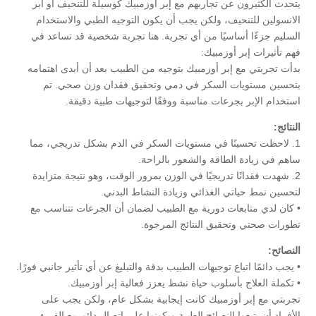
يتحدث الكثيرون عن تجاربهم مع إبر أوزمبيك كوسيلة للتنحيف أو ابر
الانسولين للتنحيف، ولكن يجب أن يكون التوجيه الطبي والاستخدام
السليم جزءًا أساسيًا من أي تجربة. هنا تجربة شخصية قد تساعد في
فهم تأثيرات إبر أوزمبيك:
بدأت تجربتي مع إبر أوزمبيك بتوجيه من الطبيب بعد أن أبدى اهتمامه
بتحسين مستويات السكر في دمي وتحقيق فقدان وزن صحي. تم
استخدام الإبر بجرعات مناسبة ووفقًا لتوجيهات طبية دقيقة.
النتائج:
1. لاحظت تحسينًا في مستويات السكر في الدم بشكل تدريجي، مما
ساهم في زيادة الطاقة والشعور بالراحة.
2. شهدت فقدانًا تدريجيًا في الوزن بمرور الوقت، وهو نتيجة متزايدة
لتحسين نمط حياتي الغذائي وزيادة النشاط البدني.
• كان لدي متابعات دورية مع الطبيب لضمان أن الجرعات تتناسب مع
تطورات صحتي وتحقيق النتائج المرجوة.
النصائح:
• يجب دائمًا اتباع توجيهات الطبيب بدقة والتبليغ عن أي تأثير جانبي فورًا.
• تكملة العلاج بأسلوب حياة نشط يعزز فعالية إبر أوزمبيك.
تجربتي مع إبر أوزمبيك كانت إيجابية بشكل عام، ولكن يجب على
الأفراد أن يتبعوا النصائح الطبية ويكونوا على اتصال دائم مع الفريق