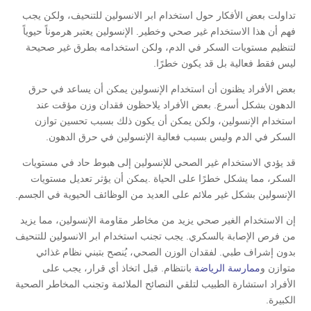
تداولت بعض الأفكار حول استخدام ابر الانسولين للتنحيف، ولكن يجب
فهم أن هذا الاستخدام غير صحي وخطير. الإنسولين يعتبر هرموناً حيوياً
لتنظيم مستويات السكر في الدم، ولكن استخدامه بطرق غير صحيحة
ليس فقط فعالية بل قد يكون خطرًا.
بعض الأفراد يظنون أن استخدام الإنسولين يمكن أن يساعد في حرق
الدهون بشكل أسرع. بعض الأفراد يلاحظون فقدان وزن مؤقت عند
استخدام الإنسولين، ولكن يمكن أن يكون ذلك بسبب تحسين توازن
السكر في الدم وليس بسبب فعالية الإنسولين في حرق الدهون.
قد يؤدي الاستخدام غير الصحي للإنسولين إلى هبوط حاد في مستويات
السكر، مما يشكل خطرًا على الحياة .يمكن أن يؤثر تعديل مستويات
الإنسولين بشكل غير ملائم على العديد من الوظائف الحيوية في الجسم.
إن الاستخدام الغير صحي يزيد من مخاطر مقاومة الإنسولين، مما يزيد
من فرص الإصابة بالسكري. يجب تجنب استخدام ابر الانسولين للتنحيف
بدون إشراف طبي. لفقدان الوزن الصحي، يُنصح بتبني نظام غذائي
متوازن و
ممارسة الرياضة
بانتظام. قبل اتخاذ أي قرار، يجب على
الأفراد استشارة الطبيب لتلقي النصائح الملائمة وتجنب المخاطر الصحية
الكبيرة.