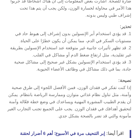
ضارة للصحة. أشارت بعض المعلومات إلى أن هناك أشخاصًا قد جربوا
هذا الأمر في محاولة لخسارة الوزن، ولكن يجب أن يتم هذا تحت
إشراف طبي وليس بدونه.
تحذير:
1. قد يؤدي استخدام أبر الإنسولين بدون إشراف إلى هبوط حاد في
مستويات السكر في الدم، مما يمكن أن يكون خطرًا على الحياة.
2. قد تظهر تأثيرات جانبية غير متوقعة عند استخدام الإنسولين بطريقة
غير تقليدية، مثل ارتفاع ضغط الدم أو مشاكل في القلب.
3. قد يؤدي استخدام الإنسولين بشكل غير صحيح إلى مشاكل صحية
جادة، بما في ذلك مشاكل في وظائف الأعضاء الحيوية.
نصيحة:
إذا كنت تفكر في فقدان الوزن، فمن الأفضل اللجوء إلى طرق صحية
وآمنة، مثل تناول نظام غذائي متوازن وممارسة الرياضة بانتظام. يمكن
أن يقدم الطبيب المشورة المهنية ويساعدك في وضع خطة فعّالة وآمنة
لتحقيق أهدافك في فقدان الوزن. يجب على الجميع تجنب التجارب الغير
مأمونة والتي قد تضر بالصحة بشكل جدي.
اقرأ أيضا:
إبر التنحيف مرة في الأسبوع؛ أهم 6 أضرار لحقنة