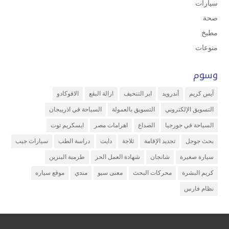
سيارات
صحة
مطبخ
منوعات
وسوم
آيس كريم
أندرويد
ابر التنحيف
ازالة البقع
الافوكادو
التسويق الإلكتروني
التسويق بالعمولة
السياحة في اذربيجان
السياحة في جورجيا
الصداع
اهرامات مصر
ايسكريم توت
بحث جوجل
تجديد الإقامة
ثلاجة
دايت
دراسة الطب
سيارات جيب
سيارة صغيرة
شانجان
شهادة العمل الحر
طرمبة البنزين
كريم البشرة
محركات البحث
معنى سيو
مندي
موقع سياره
نظام فارس