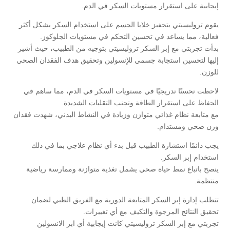
إيجابية على استقرار مستويات السكر في الدم.
يقوم تروليسيتي بتحفيز خلايا الجسم على استخدام السكر بشكل أكثر
فعالية، مما يساعد في تحسين التحكم في مستويات الجلوكوز.
بدأت تجربتي مع إبر السكر تروليسيتي بتوجيه من الطبيب، حيث أشير
إليها لتحسين استجابة جسمي للإنسولين وتحقيق هدف الفقدان الصحي
للوزن.
لاحظت تحسنًا تدريجيًا في مستويات السكر في الدم، مما ساهم في
الحفاظ على استقرار الطاقة وتجنب التقلبات الشديدة.
مع متابعة نظام غذائي متوازن وزيادة في النشاط البدني، شهدت فقدان
وزن صحي ومستدام.
يجب دائمًا استشارة الطبيب قبل بدء أي نظام علاجي بما في ذلك
استخدام إبر السكر.
ينصح باتباع نمط حياة صحي يشمل تغذية متوازنة وممارسة رياضية
منتظمة.
تتطلب إدارة إبر السكر المتابعة الدورية مع الفريق الطبي لضمان
تحقيق النتائج المرجوة والتكيف مع أي تغييرات.
تجربتي مع إبر السكر تروليسيتي كانت إيجابية أي ابر الانسولين