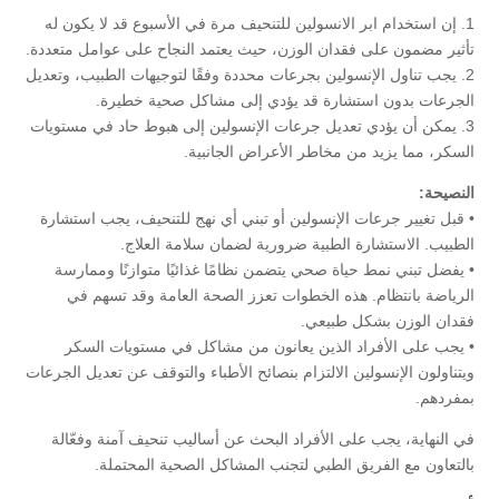
1. إن استخدام ابر الانسولين للتنحيف مرة في الأسبوع قد لا يكون له
تأثير مضمون على فقدان الوزن، حيث يعتمد النجاح على عوامل متعددة.
2. يجب تناول الإنسولين بجرعات محددة وفقًا لتوجيهات الطبيب، وتعديل
الجرعات بدون استشارة قد يؤدي إلى مشاكل صحية خطيرة.
3. يمكن أن يؤدي تعديل جرعات الإنسولين إلى هبوط حاد في مستويات
السكر، مما يزيد من مخاطر الأعراض الجانبية.
النصيحة:
• قبل تغيير جرعات الإنسولين أو تبني أي نهج للتنحيف، يجب استشارة
الطبيب. الاستشارة الطبية ضرورية لضمان سلامة العلاج.
• يفضل تبني نمط حياة صحي يتضمن نظامًا غذائيًا متوازنًا وممارسة
الرياضة بانتظام. هذه الخطوات تعزز الصحة العامة وقد تسهم في
فقدان الوزن بشكل طبيعي.
• يجب على الأفراد الذين يعانون من مشاكل في مستويات السكر
ويتناولون الإنسولين الالتزام بنصائح الأطباء والتوقف عن تعديل الجرعات
بمفردهم.
في النهاية، يجب على الأفراد البحث عن أساليب تنحيف آمنة وفعّالة
بالتعاون مع الفريق الطبي لتجنب المشاكل الصحية المحتملة.